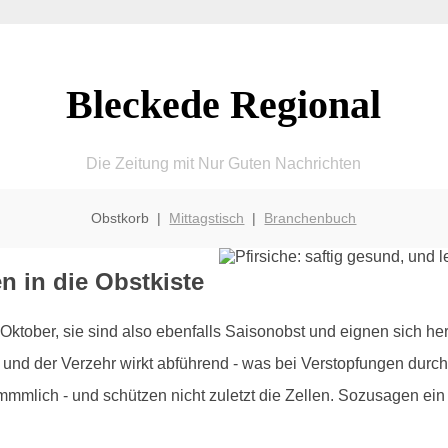
Bleckede Regional
Die Zeitung mit Nur Guten Nachrichten
Obstkorb |
Mittagstisch
|
Branchenbuch
 in die Obstkiste
 Oktober, sie sind also ebenfalls Saisonobst und eignen sich h
nd der Verzehr wirkt abführend - was bei Verstopfungen durchau
kömmmlich - und schützen nicht zuletzt die Zellen. Sozusagen ei