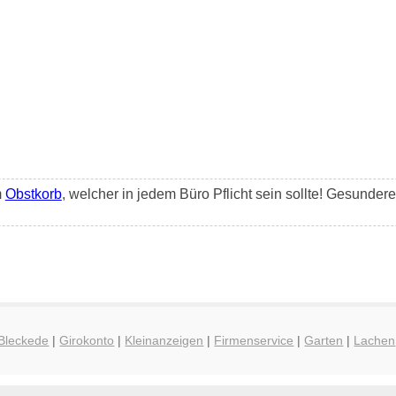
m
Obstkorb
, welcher in jedem Büro Pflicht sein sollte! Gesunder
 Bleckede
|
Girokonto
|
Kleinanzeigen
|
Firmenservice
|
Garten
|
Lachen