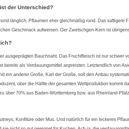
st der Unterschied?
ind länglich, Pflaumen eher gleichmäßig rund. Das saftigere Fr
ichen Geschmack aufweisen. Der Zwetschgen-Kern ist übrigens e
lich?
ner ausgeprägten Bauchnaht. Das Fruchtfleisch ist nur schwer 
t bereits als Verdauungsmittel anpreisten. Letztendlich von As
d ein anderer Große, Karl der Große, soll den Anbau systemat
oduzent, über die Hälfte der gesamten Weltproduktion kommt d
zu über 70% aus Baden-Württemberg bzw. aus Rheinland-Pfalz
utneys, Konfitüre oder Mus. Und natürlich für ein leckeres Pfl
 sie nicht so gut geeignet für Kuchen. Ach ja: die verdauungs